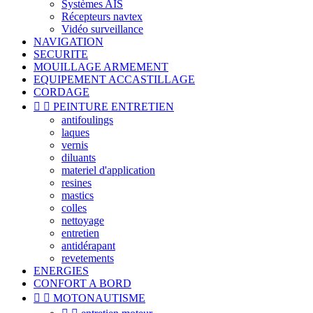
Systèmes AIS
Récepteurs navtex
Vidéo surveillance
NAVIGATION
SECURITE
MOUILLAGE ARMEMENT
EQUIPEMENT ACCASTILLAGE
CORDAGE


PEINTURE ENTRETIEN
antifoulings
laques
vernis
diluants
materiel d'application
resines
mastics
colles
nettoyage
entretien
antidérapant
revetements
ENERGIES
CONFORT A BORD


MOTONAUTISME