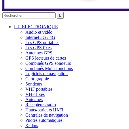



ELECTRONIQUE
Audio et vidéo
Internet 3G / 4G
Les GPS portables
Les GPS fixes
Antennes GPS
GPS lecteurs de cartes
Combinés GPS sondeurs
Combinés Multi-fonctions
Logiciels de navigation
Cartographie
Sondeurs
VHF portables
VHF fixes
Antennes
Recepteurs radio
Hauts-parleurs HI-FI
Centrales de navigation
Pilotes automatiques
Radars