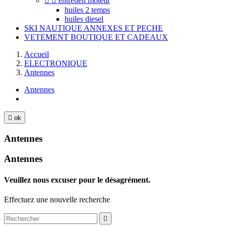


entretien moteur
huiles 2 temps
huiles diesel
SKI NAUTIQUE ANNEXES ET PECHE
VETEMENT BOUTIQUE ET CADEAUX
Accueil
ELECTRONIQUE
Antennes
Antennes

ok
Antennes
Antennes
Veuillez nous excuser pour le désagrément.
Effectuez une nouvelle recherche
