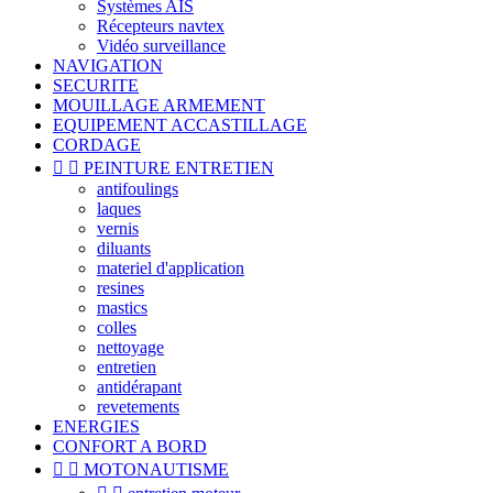
Systèmes AIS
Récepteurs navtex
Vidéo surveillance
NAVIGATION
SECURITE
MOUILLAGE ARMEMENT
EQUIPEMENT ACCASTILLAGE
CORDAGE


PEINTURE ENTRETIEN
antifoulings
laques
vernis
diluants
materiel d'application
resines
mastics
colles
nettoyage
entretien
antidérapant
revetements
ENERGIES
CONFORT A BORD


MOTONAUTISME