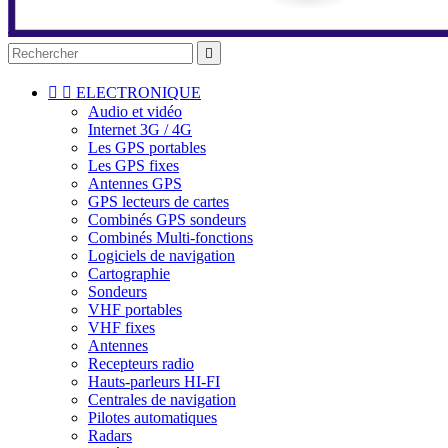



ELECTRONIQUE
Audio et vidéo
Internet 3G / 4G
Les GPS portables
Les GPS fixes
Antennes GPS
GPS lecteurs de cartes
Combinés GPS sondeurs
Combinés Multi-fonctions
Logiciels de navigation
Cartographie
Sondeurs
VHF portables
VHF fixes
Antennes
Recepteurs radio
Hauts-parleurs HI-FI
Centrales de navigation
Pilotes automatiques
Radars