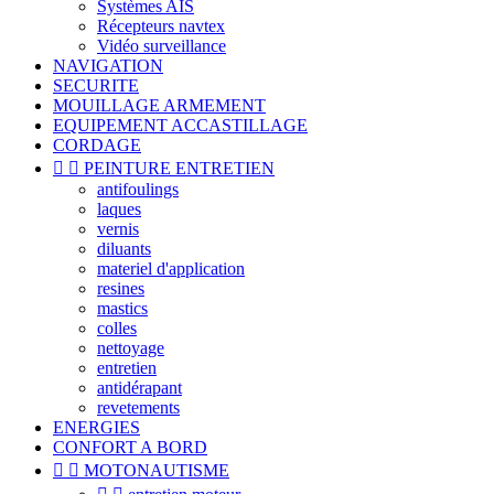
Systèmes AIS
Récepteurs navtex
Vidéo surveillance
NAVIGATION
SECURITE
MOUILLAGE ARMEMENT
EQUIPEMENT ACCASTILLAGE
CORDAGE


PEINTURE ENTRETIEN
antifoulings
laques
vernis
diluants
materiel d'application
resines
mastics
colles
nettoyage
entretien
antidérapant
revetements
ENERGIES
CONFORT A BORD


MOTONAUTISME