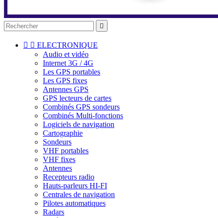



ELECTRONIQUE
Audio et vidéo
Internet 3G / 4G
Les GPS portables
Les GPS fixes
Antennes GPS
GPS lecteurs de cartes
Combinés GPS sondeurs
Combinés Multi-fonctions
Logiciels de navigation
Cartographie
Sondeurs
VHF portables
VHF fixes
Antennes
Recepteurs radio
Hauts-parleurs HI-FI
Centrales de navigation
Pilotes automatiques
Radars