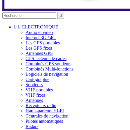



ELECTRONIQUE
Audio et vidéo
Internet 3G / 4G
Les GPS portables
Les GPS fixes
Antennes GPS
GPS lecteurs de cartes
Combinés GPS sondeurs
Combinés Multi-fonctions
Logiciels de navigation
Cartographie
Sondeurs
VHF portables
VHF fixes
Antennes
Recepteurs radio
Hauts-parleurs HI-FI
Centrales de navigation
Pilotes automatiques
Radars