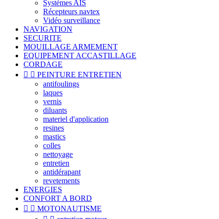
Systèmes AIS
Récepteurs navtex
Vidéo surveillance
NAVIGATION
SECURITE
MOUILLAGE ARMEMENT
EQUIPEMENT ACCASTILLAGE
CORDAGE


PEINTURE ENTRETIEN
antifoulings
laques
vernis
diluants
materiel d'application
resines
mastics
colles
nettoyage
entretien
antidérapant
revetements
ENERGIES
CONFORT A BORD


MOTONAUTISME