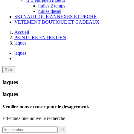


entretien moteur
huiles 2 temps
huiles diesel
SKI NAUTIQUE ANNEXES ET PECHE
VETEMENT BOUTIQUE ET CADEAUX
Accueil
PEINTURE ENTRETIEN
laques
laques

ok
laques
laques
Veuillez nous excuser pour le désagrément.
Effectuez une nouvelle recherche
