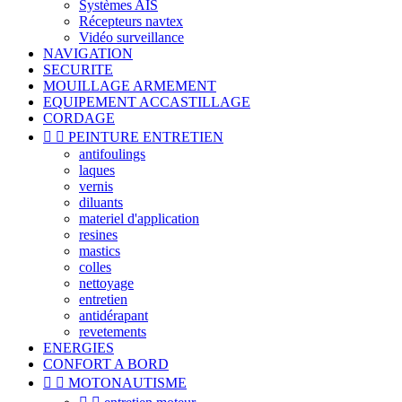
Systèmes AIS
Récepteurs navtex
Vidéo surveillance
NAVIGATION
SECURITE
MOUILLAGE ARMEMENT
EQUIPEMENT ACCASTILLAGE
CORDAGE


PEINTURE ENTRETIEN
antifoulings
laques
vernis
diluants
materiel d'application
resines
mastics
colles
nettoyage
entretien
antidérapant
revetements
ENERGIES
CONFORT A BORD


MOTONAUTISME