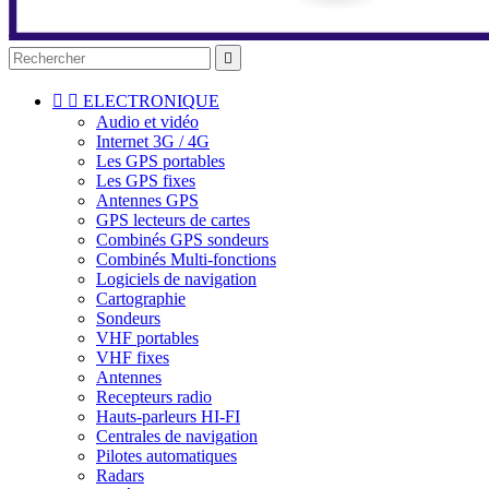



ELECTRONIQUE
Audio et vidéo
Internet 3G / 4G
Les GPS portables
Les GPS fixes
Antennes GPS
GPS lecteurs de cartes
Combinés GPS sondeurs
Combinés Multi-fonctions
Logiciels de navigation
Cartographie
Sondeurs
VHF portables
VHF fixes
Antennes
Recepteurs radio
Hauts-parleurs HI-FI
Centrales de navigation
Pilotes automatiques
Radars