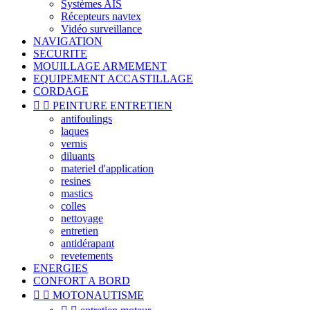
Systèmes AIS
Récepteurs navtex
Vidéo surveillance
NAVIGATION
SECURITE
MOUILLAGE ARMEMENT
EQUIPEMENT ACCASTILLAGE
CORDAGE


PEINTURE ENTRETIEN
antifoulings
laques
vernis
diluants
materiel d'application
resines
mastics
colles
nettoyage
entretien
antidérapant
revetements
ENERGIES
CONFORT A BORD


MOTONAUTISME